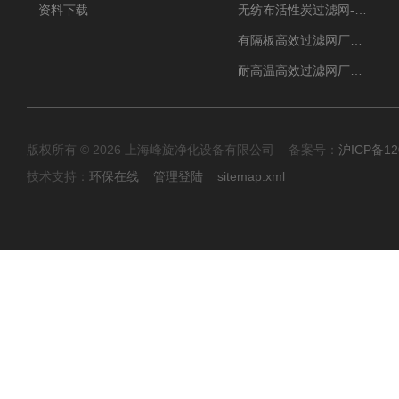
资料下载
无纺布活性炭过滤网-过滤机
有隔板高效过滤网厂家 高效过滤器
耐高温高效过滤网厂家 高效过滤器
版权所有 © 2026 上海峰旋净化设备有限公司 备案号：
沪ICP备12
技术支持：
环保在线
管理登陆
sitemap.xml