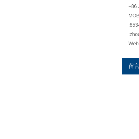
+86 
MO
:853
:zho
Web:
留