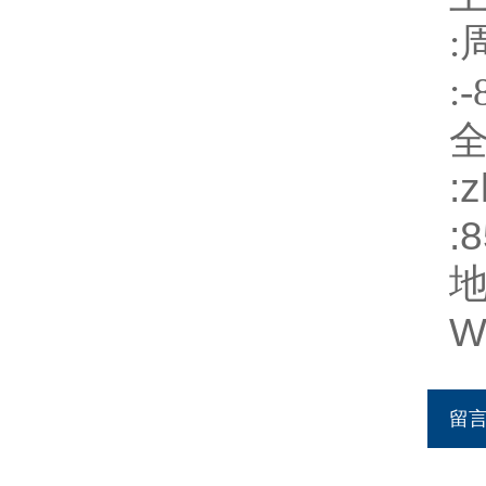
:
:-
:
z
:
W
留