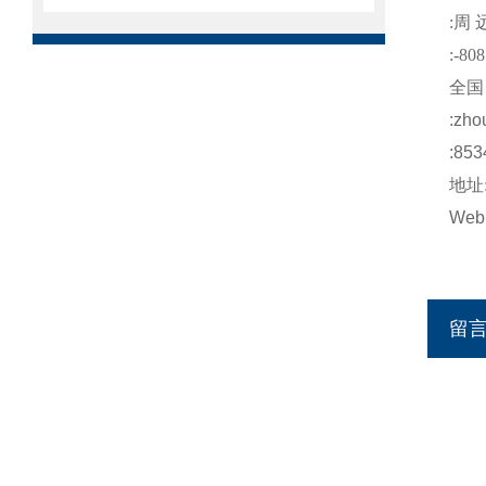
:
周
:-808
全国
:
zho
:853
地址
Web
留