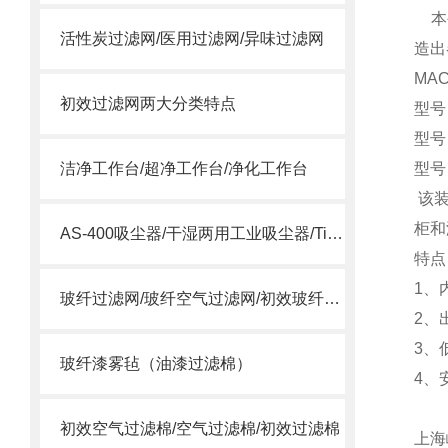
本公
活性炭过滤网/医用过滤网/异味过滤网
造出
MA
初效过滤网两大分类特点
型号
型号
洁净工作台/超净工作台/净化工作台
型号
该装
柜和
AS-400吸尘器/干湿两用工业吸尘器/Tiger Vac AS-400
特点
1
、
玻纤过滤网/玻纤空气过滤网/初效玻纤滤网
2
、
3
、
玻纤漆雾毡（油漆过滤棉）
4
、
注
初效空气过滤棉/空气过滤棉/初效过滤棉
上海