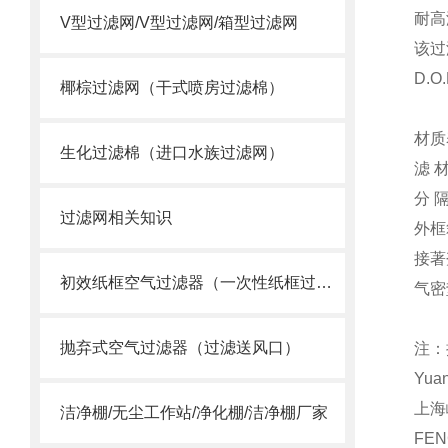
耐高
V型过滤网/V型过滤网/箱型过滤网
该过
D.O.
椰棕过滤网（干式喷房过滤棉）
材
生化过滤棉（进口水族过滤网）
滤 材
分 隔
过滤网相关知识
外框
接著
初效纸框空气过滤器（一次性纸框过滤网）
气密
抛弃式空气过滤器（过滤送风口）
注：
Yua
上海
洁净棚/无尘工作站/净化棚/洁净棚厂家
FEN