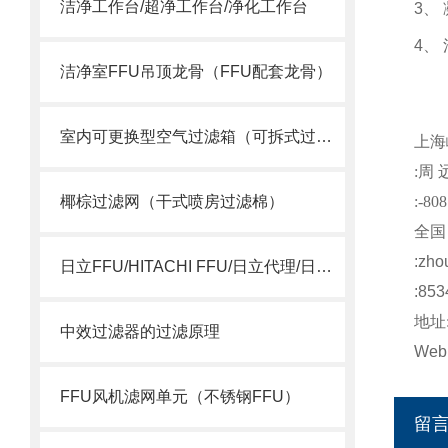
洁净工作台/超净工作台/净化工作台
3
、
4
、
洁净室FFU吊顶龙骨（FFU配套龙骨）
室内可更换型空气过滤箱（可拆式过滤网）
上海
:
周
椰棕过滤网（干式喷房过滤棉）
:-808
全国
:
zho
日立FFU/HITACHI FFU/日立代理/日立15SSQS
:853
地址
中效过滤器的过滤原理
Web
FFU风机滤网单元（不锈钢FFU）
留