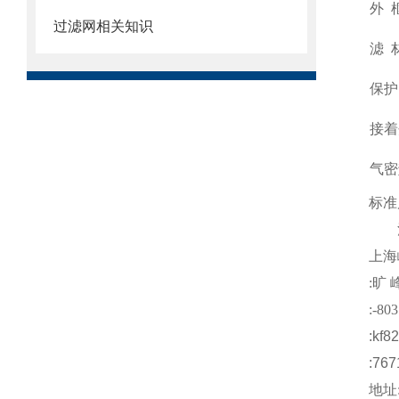
外
过滤网相关知识
滤
保护
接着
气密
标准
注
上海
:
旷 
:-803
:kf8
:767
地址