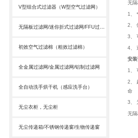
无隔
V型组合式过滤器（W型空气过滤网）
1
、
2
、
无隔板过滤网/迷你折式过滤网/FFU过滤网
3
、
初效空气过滤棉（粗效过滤棉）
4
、
安装
全金属过滤网/金属过滤网/铝制过滤网
1
、
2
、
全自动洗手烘干机（感应洗手台）
命
3
、
无尘衣柜，无尘柜
无隔
无尘传递箱/不锈钢传递窗/生物传递窗