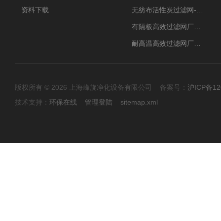
资料下载
无纺布活性炭过滤网-过滤机
有隔板高效过滤网厂家 高效过滤器
耐高温高效过滤网厂家 高效过滤器
版权所有 © 2026 上海峰旋净化设备有限公司 备案号：
沪ICP备12
技术支持：
环保在线
管理登陆
sitemap.xml