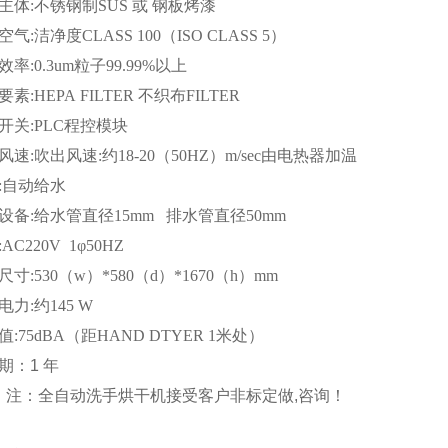
主体
:
不锈钢制
SUS
或 钢板烤漆
空气
:
洁净度
CLASS 100（ISO CLASS 5）
效率
:0.3um
粒子
99.99%
以上
要素
:HEPA FILTER
不织布
FILTER
开关
:PLC
程控模块
风速
:
吹出风速
:
约
18-20（50HZ）m/sec
由电热器加温
:
自动给水
设备
:
给水管直径
15mm
排水管直径
50mm
:AC220V 1
φ
50HZ
尺寸
:530（w）*580（d）*1670（h）mm
电力
:
约
145 W
值
:75dBA（
距
HAND DTYER 1
米处
）
期：
1
年
注：
全自动洗手烘干机
接受客户非标定做
,
咨询！