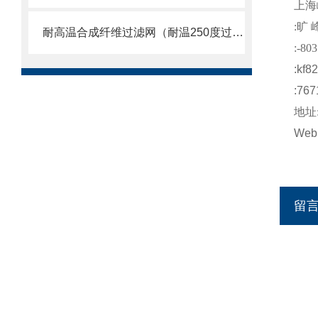
上海
:
旷 
耐高温合成纤维过滤网（耐温250度过滤棉）
:-803
:kf8
:767
地址
Web
留