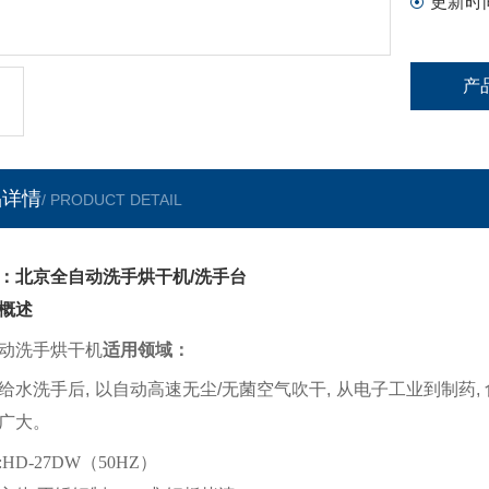
更新时
产
品详情
/ PRODUCT DETAIL
：北京全自动洗手烘干机/洗手台
概述
动洗手烘干机
适用领域：
给水洗手后
,
以自动高速无尘
/
无菌空气吹干
,
从电子工业到制药
,
广大。
:HD-27DW（50HZ）