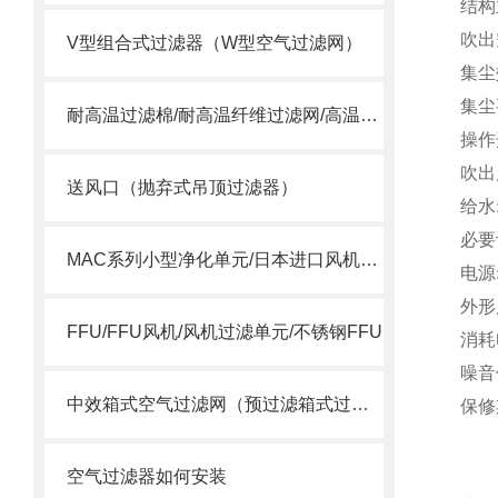
结构
吹出
V型组合式过滤器（W型空气过滤网）
集尘
集尘
耐高温过滤棉/耐高温纤维过滤网/高温合成纤维滤棉
操作
吹出
送风口（抛弃式吊顶过滤器）
给水
必要
MAC系列小型净化单元/日本进口风机单元/MAC风机
电源
外形
FFU/FFU风机/风机过滤单元/不锈钢FFU
消耗
噪音
中效箱式空气过滤网（预过滤箱式过滤器）
保修
空气过滤器如何安装