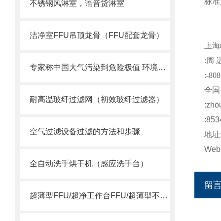
标准
不锈钢风淋室，语音货淋室
50
洁净室FFU吊顶龙骨（FFU配套龙骨）
上海
:
周
专家称中国大气污染到危险极值 环境治理刻不容缓
:-808
全国
耐高温玻纤过滤网（初效玻纤过滤器）
:
zho
:853
空气过滤设备过滤的方法和步骤
地址
Web
全自动洗手烘干机（感应洗手台）
留
超薄型FFU/超净工作台FFU/超薄型不锈钢FFU