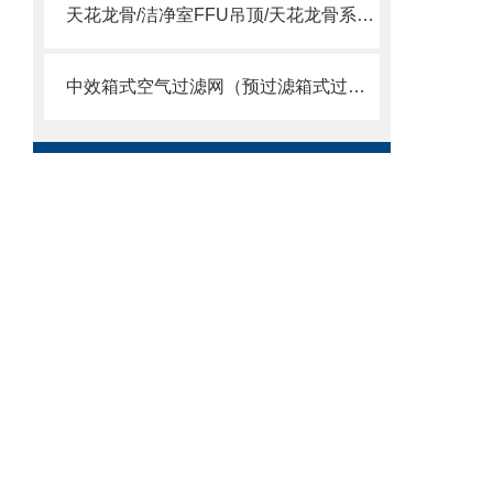
天花龙骨/洁净室FFU吊顶/天花龙骨系统/ffu龙骨
中效箱式空气过滤网（预过滤箱式过滤器）