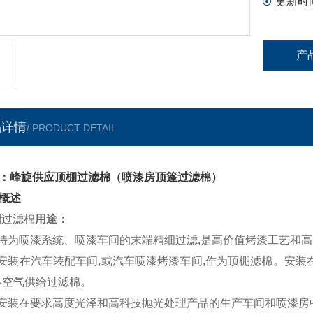
更新时
产
品详情
/ PRODUCT DETAIL
：峰旋供应顶棚过滤棉（喷漆房顶篷过滤棉）
概述
棚
过滤棉
用途：
 特为喷漆系统、
喷漆车间
的末端精细过滤
,
是高价值烤漆工艺和高
 安装在汽车装配车间
,
或汽车
喷漆烤漆车间
,
作为
顶棚滤棉
。安装
i终空气供给过滤棉。
 安装在要求高度光泽和高科技抛光处理产品的生产车间和喷漆房中