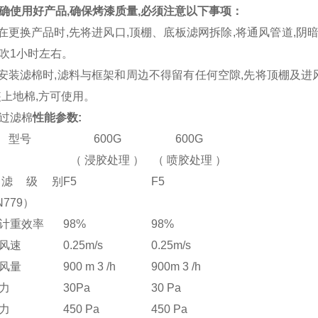
确使用好产品
,
确保烤漆质量
,
必须注意以下事项：
 在更换产品时
,
先将进风口
,
顶棚、底板滤网拆除
,
将通风管道
,
阴
吹
1
小时左右。
 安装滤棉时
,
滤料与框架和周边不得留有任何空隙
,
先将顶棚及进
装上地棉
,
方可使用。
过滤棉
性能参数
:
型号
600G
600G
（
浸胶处理
）
（
喷胶处理
）
滤级别
F5
F5
N779
）
计重效率
98%
98%
风速
0.25m/s
0.25m/s
风量
900 m 3 /h
900m 3 /h
力
30Pa
30 Pa
力
450 Pa
450 Pa