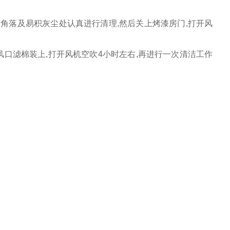
暗角落及易积灰尘处认真进行清理
,
然后关上烤漆房门
,
打开风
风口滤棉装上
,
打开风机空吹
4
小时左右
,
再进行一次清洁工作