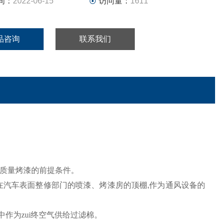
间：
2022-06-15
访问量：
1611
品咨询
联系我们
质量烤漆的前提条件。
在汽车表面整修部门的喷漆、烤漆房的顶棚
,
作为通风设备的
作为zui终空气供给
过滤棉
。