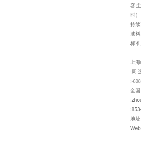
容
时）
持续
滤料
标准
上海
:
周
:-808
全国
:
zho
:853
地址
Web