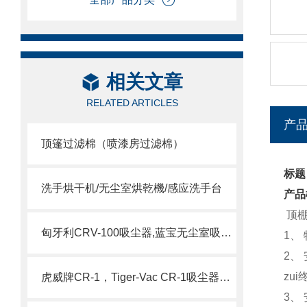
相关文章
RELATED ARTICLES
产
顶篷过滤棉（喷漆房过滤棉）
标题
洗手烘干机/无尘室烘乾機/感应洗手台
产品
顶
匈牙利CRV-100吸尘器,蓝宝无尘室吸尘器
1
、
2
、
zu
虎威牌CR-1，Tiger-Vac CR-1吸尘器（含HEPA）
3
、