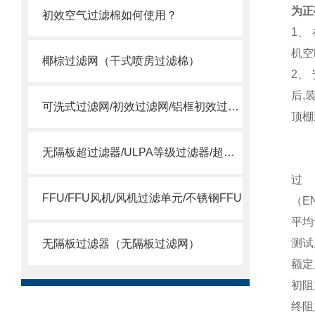
为正
初效空气过滤棉如何使用？
1
、
机空
椰棕过滤网（干式喷房过滤棉）
2
、
后
,
可洗式过滤网/初效过滤网/铝框初效过滤网
顶
棚
无隔板超过滤器/ULPA等级过滤器/超空气过滤器
过
FFU/FFU风机/风机过滤单元/不锈钢FFU
（
E
平均
测试
无隔板过滤器（无隔板过滤网）
额定
初阻
终阻