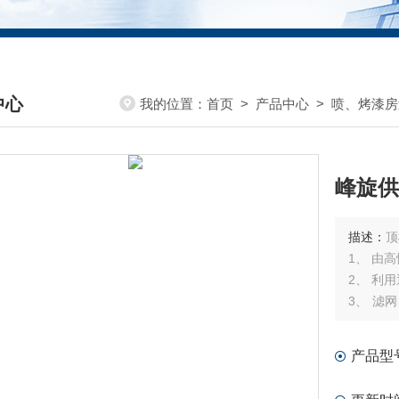
中心
我的位置：
首页
>
产品中心
>
喷、烤漆房
DUCTS CENTER
峰旋供
描述：
顶
1、 由
2、 利
3、 滤
匀分布的
4、 符合
产品型
5、 耐