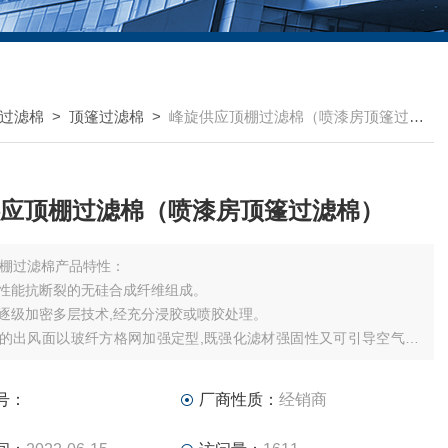
过滤棉
>
顶篷过滤棉
>
峰旋供应顶棚过滤棉（喷漆房顶篷过滤棉）
应顶棚过滤棉（喷漆房顶篷过滤棉）
棚过滤棉产品特性：
高性能抗断裂的无硅合成纤维组成。
用逐级加密多层技术,经充分浸胶或喷胶处理。
网的出风面以玻纤方格网加强定型,既强化滤材强固性又可引导空气均
层流效果。
防火分类标准欧洲DIN53438-F1及美国UL900-class2。
号：
厂商性质：
经销商
湿度强,可达到100%相对湿度的耐湿性,耐温达120℃。