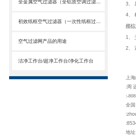
全金属空气过滤器（全铝质空调过滤网）
3
、
4
、
初效纸框空气过滤器（一次性纸框过滤网）
椰棕
1
、
空气过滤网产品的用途
2
、
洁净工作台/超净工作台/净化工作台
上海
:
周
:-808
全国
:
zho
:853
地址