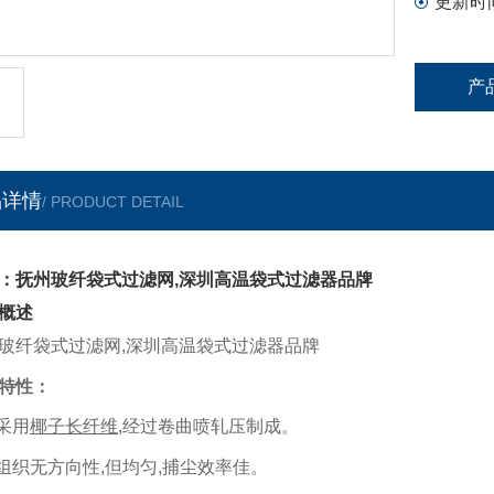
更新时
产
品详情
/ PRODUCT DETAIL
：抚州玻纤袋式过滤网,深圳高温袋式过滤器品牌
概述
玻纤袋式过滤网,深圳高温袋式过滤器品牌
特性：
 采用
椰子长纤维
,
经过卷曲喷轧压制成。
 组织无方向性
,
但均匀
,
捕尘效率佳。