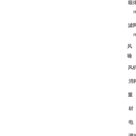
箱
滤
风
噪
风
消
重
材
电
调