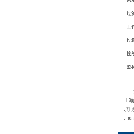
过
工
过
接
监
注
上海
:
周
:-808