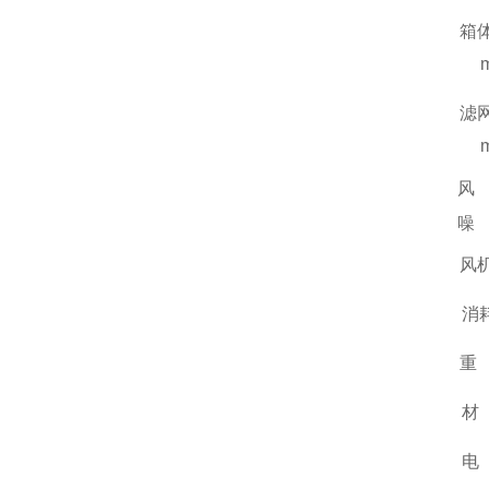
箱
滤
风
噪
风
消
重
材
电