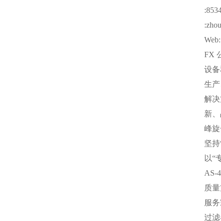
:853
:zho
Web: 
FX
设备
生产
解决
新、
峰旋
坚持
以“
AS-
质量
服务
过滤