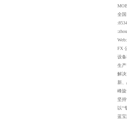
MO
全
:853
:zho
Web: 
FX
设备
生产
解决
新、
峰旋
坚持
以“
蓝宝