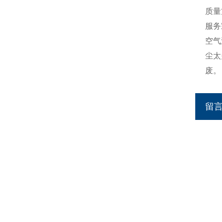
质量
服务
空气
尘太
废。
留