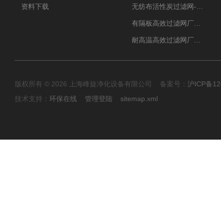
资料下载
无纺布活性炭过滤网-过滤机
有隔板高效过滤网厂家 高效过滤器
耐高温高效过滤网厂家 高效过滤器
版权所有 © 2026 上海峰旋净化设备有限公司 备案号：
沪ICP备12
技术支持：
环保在线
管理登陆
sitemap.xml