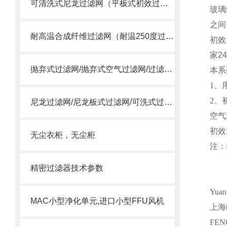
可清洗式尼龙过滤网（平板式初效过滤器）
玻璃
之间
耐高温合成纤维过滤网（耐温250度过滤棉）
初效
家2
抛弃式过滤网/抛弃式空气过滤网/过滤送风口/一体式过滤箱
本系
1、
2、
尼龙过滤网/尼龙板式过滤网/可洗式过滤网
空气
初效
无尘衣柜，无尘柜
注：
精密过滤器技术参数
Yua
MAC小型净化单元,进口小型FFU风机
上海
FEN