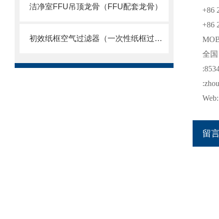
洁净室FFU吊顶龙骨（FFU配套龙骨）
+86 
+86 
初效纸框空气过滤器（一次性纸框过滤网）
MO
全
:853
:zho
Web: 
留