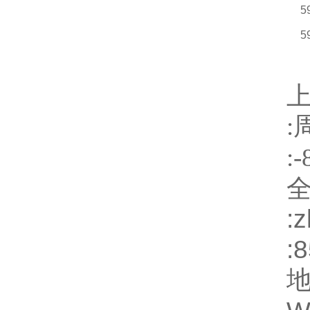
5
5
:
:-
:
z
: