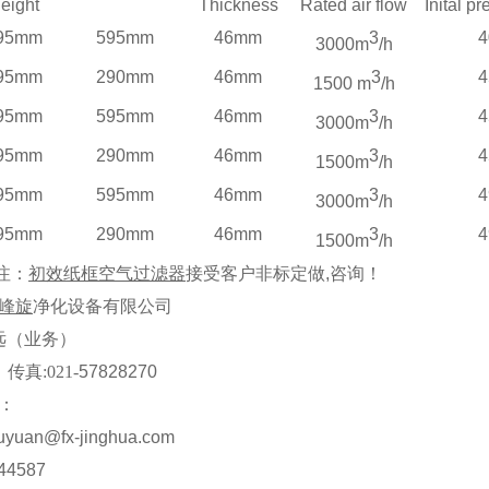
eight
Thickness
Rated air flow
Inital p
95mm
595mm
46mm
3
4
3000m
/h
95mm
290mm
46mm
3
4
1500 m
/h
95mm
595mm
46mm
3
4
3000m
/h
95mm
290mm
46mm
3
4
1500m
/h
95mm
595mm
46mm
3
4
3000m
/h
95mm
290mm
46mm
3
4
1500m
/h
注：
初效纸框空气过滤器
接受客户非标定做
,
咨询！
峰旋
净化设备有限公司
远
（业务）
传真
:021-
57828270
：
uyuan@fx-jinghua.com
44587