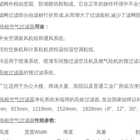
 滤网外框由坚固、防潮硬纸框制成。它在正常的操作环境中不会
 滤网过滤部分由滤材打折而成
,
从而增大了过滤面积
,
减少了滤网
纸框空气过滤器
用途：
 中央空调新风机组和通风系统。
 程控交换机和计算机机房恒温恒湿空调机组。
 特适用于喷漆系统、喷漆车间预过滤空压机及燃气轮机的预过滤
高效过滤器
的预过滤系统。
 广泛适用于办公大楼、商场大厦、医院以及普通工业厂房或洁净
纸框空气过滤器
净化系统末端用的高效过滤器, 发达国家始终以610m
mm、915mm、1219mm、1524mm、 1829mm（8″、12″、30″、
纸框空气过滤器
性能参数
:
高度
宽度
Width
厚度
风量