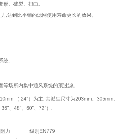
变形、破裂、扭曲。
阻力
,
达到比平铺的滤网使用寿命更长的效果。
系统。
室等场所内集中通风系统的预过滤。
m （ 24″）为主, 其派生尺寸为203mm、305mm、
36″、48″、60″、72″）.
初阻力
级别
EN779