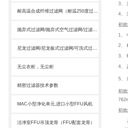
3
、
耐高温合成纤维过滤网（耐温250度过滤棉）
4
、
初效
抛弃式过滤网/抛弃式空气过滤网/过滤送风口/一体式过滤箱
1
、
2
、
尼龙过滤网/尼龙板式过滤网/可洗式过滤网
3
、
4
、
无尘衣柜，无尘柜
5
、
精密过滤器技术参数
初效
762
MAC小型净化单元,进口小型FFU风机
初效
洁净室FFU吊顶龙骨（FFU配套龙骨）