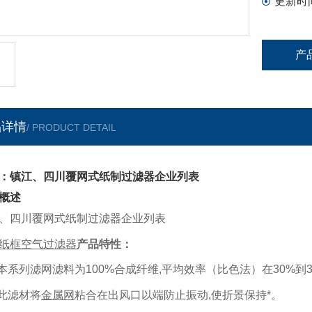
更新时
产
品详情
/ PRODUCT DETAIL
：镇江、四川覆网式纸制过滤器企业列表
概述
、四川覆网式纸制过滤器企业列表
纸框空气过滤器
产品特性：
 本系列滤网滤料为
100%
合成纤维
,
平均效率（比色法）在
30%
到
 此滤材将
金属网
粘合在出风口以端防止振动
,
使折景保持*。