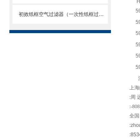
H
5
初效纸框空气过滤器（一次性纸框过滤网）
5
5
5
5
5
上海
:
周
:-808
全国
:
zho
:853