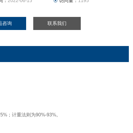
间：
2022-06-15
访问量：
1195
品咨询
联系我们
35%
；计重法则为
90%-93%
。