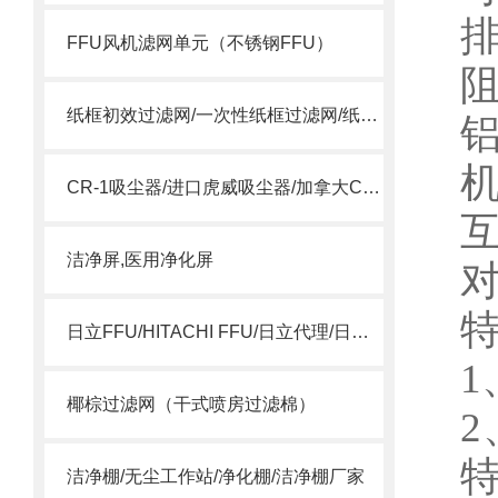
FFU风机滤网单元（不锈钢FFU）
纸框初效过滤网/一次性纸框过滤网/纸框过滤网
CR-1吸尘器/进口虎威吸尘器/加拿大CR-1吸尘器
洁净屏,医用净化屏
日立FFU/HITACHI FFU/日立代理/日立15SSQS
1
椰棕过滤网（干式喷房过滤棉）
2
洁净棚/无尘工作站/净化棚/洁净棚厂家