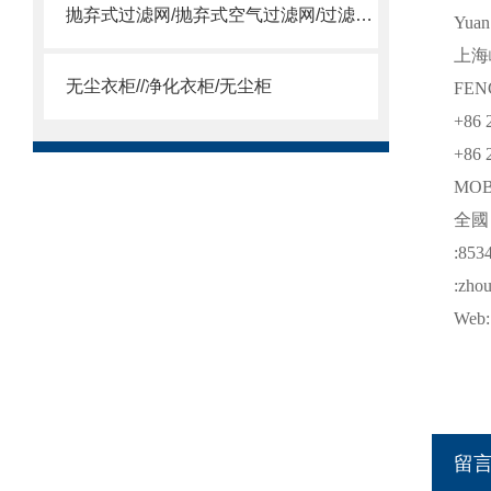
抛弃式过滤网/抛弃式空气过滤网/过滤送风口/一体式过滤箱
Yua
上海
无尘衣柜//净化衣柜/无尘柜
FEN
+86 
+86 
MO
全國
:853
:zho
Web: 
留