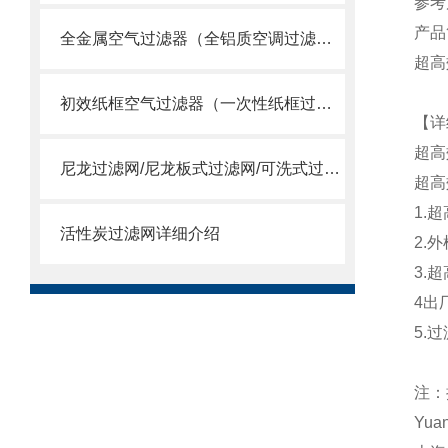
参考尺
产品
全金属空气过滤器（全铝质空调过滤网）
超高
初效纸框空气过滤器（一次性纸框过滤网）
【详
超高
尼龙过滤网/尼龙板式过滤网/可洗式过滤网
超高
1.
活性炭过滤网详细介绍
2.
3.
4出
5.过
注：
Yua