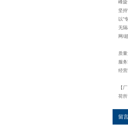
峰旋
坚持
以“
无隔
网/
质量
服务
经营
【厂
荷所
留