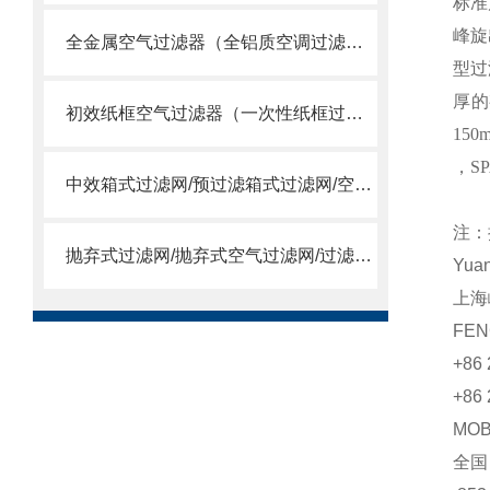
标准尺
峰旋
全金属空气过滤器（全铝质空调过滤网）
型过
厚的
初效纸框空气过滤器（一次性纸框过滤网）
15
，S
中效箱式过滤网/预过滤箱式过滤网/空调箱中效过滤网
注：
抛弃式过滤网/抛弃式空气过滤网/过滤送风口/一体式过滤箱
Yua
上海
FEN
+86 
+86 
MO
全