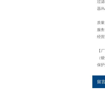
过滤
器/
质量
服务
经营
【厂
（镀
保护
留