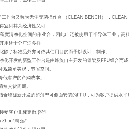
工作台又称为无尘无菌操作台 （CLEAN BENCH） ，CLE
得宜则其为经济性又可
高度清净化空间的作业台，因此广泛被使用于半导体工业，高精
其用途十分广泛多样
此除了标准品外亦可依其使用目的而予以设计，制作。
净化开发的新型工作台是由峰旋自主开发的骨架及FFU组合而
 外观简单美观，节省空间。
 降低客户的产购成本。
 缩短交货周期。
 结合峰旋新开发的超薄型可侧面安装的FFU，可为客户提供水
接受客户非标定做,咨询！
n Zhou*周 远*