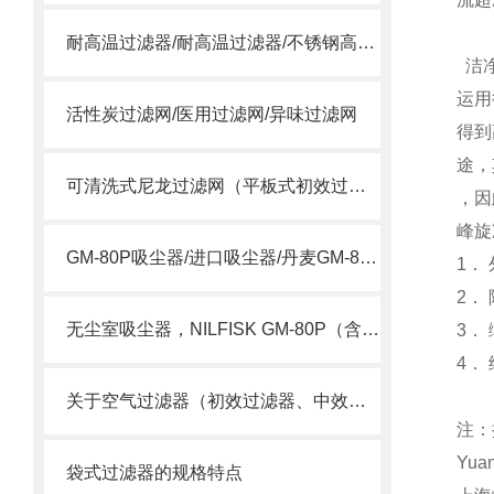
耐高温过滤器/耐高温过滤器/不锈钢高温过滤器
洁净
运用
活性炭过滤网/医用过滤网/异味过滤网
得到
途，
可清洗式尼龙过滤网（平板式初效过滤器）
，因
峰旋
GM-80P吸尘器/进口吸尘器/丹麦GM-80P吸尘器
1．
2．
无尘室吸尘器，NILFISK GM-80P（含HEPA）
3．
4．
关于空气过滤器（初效过滤器、中效过滤器、空气过滤器）选用
注：
Yua
袋式过滤器的规格特点