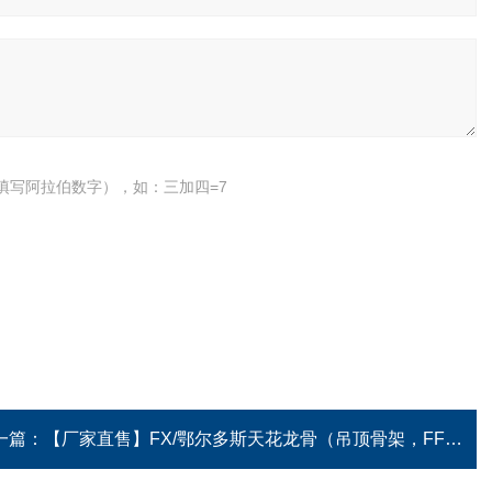
填写阿拉伯数字），如：三加四=7
一篇：
【厂家直售】FX/鄂尔多斯天花龙骨（吊顶骨架，FFU吊顶）（全国供应）