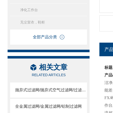
净化工作台
无尘室衣，鞋柜
全部产品分类
产
相关文章
标题
RELATED ARTICLES
产品
洁净
抛弃式过滤网/抛弃式空气过滤网/过滤送风口/一体式过滤箱
能差
FX
作台
全金属过滤网/金属过滤网/铝制过滤网
流超