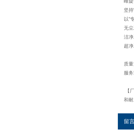
峰旋
坚持
以“
无尘
洁净
超净
质量
服务
【
和耐
留