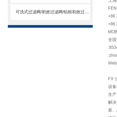
上海
FEN
可洗式过滤网/初效过滤网/铝框初效过滤网
+86 
+86 
MO
全
:853
:zho
Web:
FX
设备
生产
解决
新、