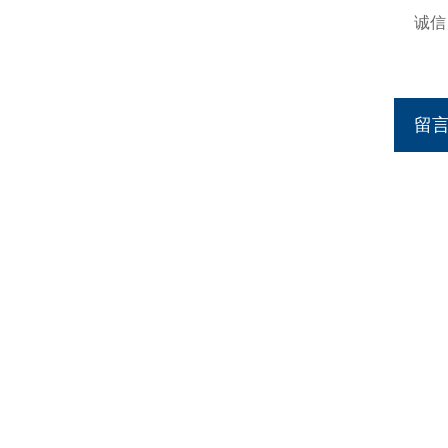
诚信：h
http
留