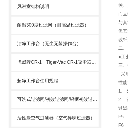
蚀、
风淋室结构说明
而且
与其
耐温300度过滤网（耐高温过滤器）
但其
玻纤
洁净工作台（无尘无菌操作台）
二、
●工
虎威牌CR-1，Tiger-Vac CR-1吸尘器（含HEPA）
三、
· 
超净工作台使用规程
性能
1、
可洗式过滤网/初效过滤网/铝框初效过滤网
2、
过滤
F5 
活性炭空气过滤器（空气异味过滤器）
F6 