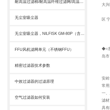
耐高温过滤棉/耐高温纤维过滤网/高温合成纤维滤棉
大兴
天津
无尘室吸尘器
区 
河北
无尘室吸尘器，NILFISK GM-80P（含HEPA）
山西
内蒙
◆=
FFU风机滤网单元（不锈钢FFU）
岛
吉林
精密过滤器技术参数
黑龙
安岭
中效过滤器的过滤原理
常用尺
一、
空气过滤器如何安装
滤材
具有