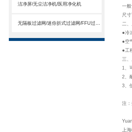
洁净屏/无尘洁净机/医用净化机
一般
尺寸
无隔板过滤网/迷你折式过滤网/FFU过滤网
二、
●冷
●空
●工
三、
1、
2、
3、
注：
Yua
上海