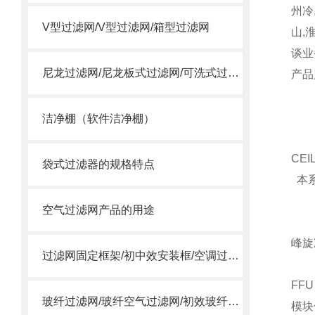
州冷
V型过滤网/V型过滤网/箱型过滤网
山,
谈业
尼龙过滤网/尼龙板式过滤网/可洗式过滤网
产品
洁净棚（软件洁净棚）
CE
袋式过滤器的规格特点
本系
已
空气过滤网产品的用途
峰旋
过滤网固定框架/初中效安装框/空调过滤网安装框
FF
玻纤过滤网/玻纤空气过滤网/初效玻纤滤网
模块