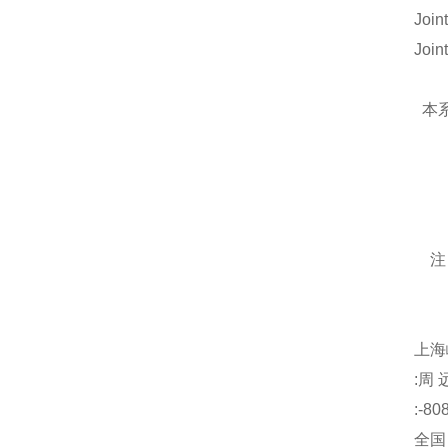
Jo
Jo
本系
已
注：
上海
:周
:-8
全国