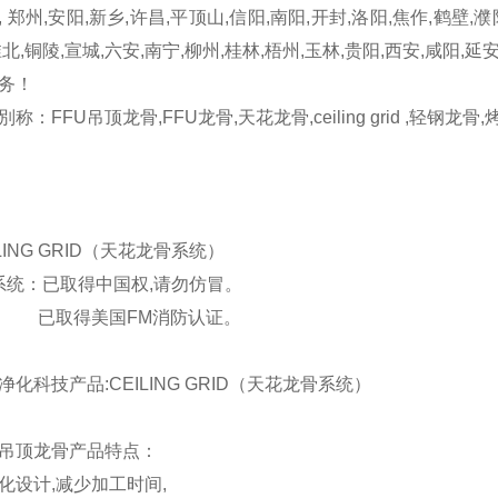
, 郑州,安阳,新乡,许昌,平顶山,信阳,南阳,开封,洛阳,焦作,鹤壁,濮
淮北,铜陵,宣城,六安,南宁,柳州,桂林,梧州,玉林,贵阳,西安,咸
务！
別称：FFU吊顶龙骨,FFU龙骨,天花龙骨,ceiling grid ,轻
ILING GRID（天花龙骨系统）
统：已取得中国权,请勿仿冒。
取得美国FM消防认证。
净化科技产品:CEILING GRID（天花龙骨系统）
U吊顶龙骨产品特点：
化设计,减少加工时间,