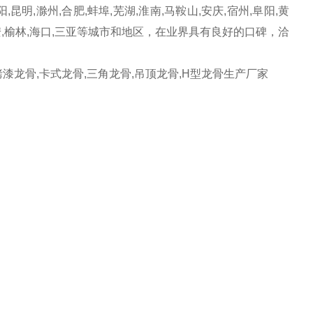
阳,昆明,滁州,合肥,蚌埠,芜湖,淮南,马鞍山,安庆,宿州,阜阳,黄
阳,延安,榆林,海口,三亚等城市和地区，在业界具有良好的口碑，洽
钢龙骨,烤漆龙骨,卡式龙骨,三角龙骨,吊顶龙骨,H型龙骨生产厂家