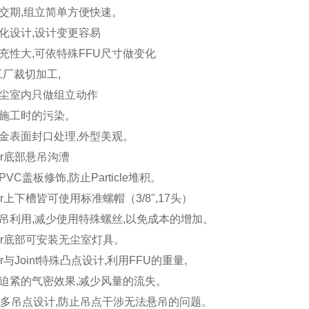
交期,组立简单方便快速。
化设计,设计变更容易
充性大,可依特殊FFU尺寸做变化
工厂裁切加工,
尘室内只做组立动作
施工时的污染。
金表面封口处理,外型美观。
Bar底部悬吊沟漕
PVC盖板修饰,防止Particle堆积。
Bar上下槽皆可使用标准螺帽（3/8",17头）
吊利用,减少使用特殊螺丝,以免成本的增加。
Bar底部可安装无尘室灯具。
Bar与Joint特殊凸点设计,利用FFU的重量,
迫紧的气密效果,减少风量的流失。
int多吊点设计,防止吊点干涉无法悬吊的问题。