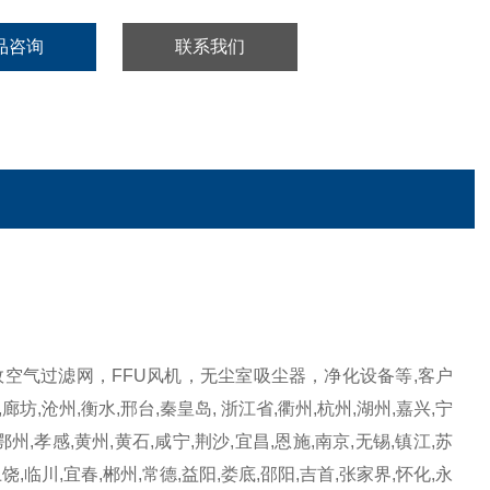
品咨询
联系我们
空气过滤网，FFU风机，无尘室吸尘器，净化设备等,客户
,廊坊,沧州,衡水,邢台,秦皇岛, 浙江省,衢州,杭州,湖州,嘉兴,宁
鄂州,孝感,黄州,黄石,咸宁,荆沙,宜昌,恩施,南京,无锡,镇江,苏
上饶,临川,宜春,郴州,常德,益阳,娄底,邵阳,吉首,张家界,怀化,永