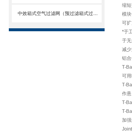
缩短
中效箱式空气过滤网（预过滤箱式过滤器）
模块
可扩
*于
于无
减少
铝合
T-
可用
T-
作悬
T-
T-
加强
Jo