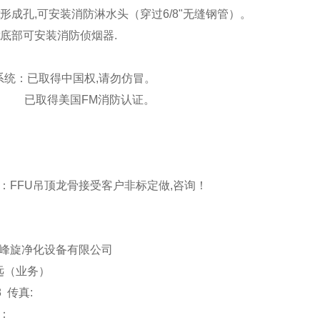
int形成孔,可安装消防淋水头（穿过6/8"无缝钢管）。
int底部可安装消防侦烟器.
统：已取得中国权,请勿仿冒。
取得美国FM消防认证。
FFU吊顶龙骨接受客户非标定做,咨询！
峰旋净化设备有限公司
 远（业务）
08 传真:
：