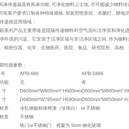
 风淋传递箱具有风淋功能, 可净化物料上尘埃, 尽可能减少物料
 可依客户要求订制各种特殊规格, 加装照明系统、杀菌灯、静电
传递箱适用领域：
箱系列产品主要用途是阻隔传递物料时空气流向洁净室和净化进
净环境的污染。它安装于洁净区域与非洁净区域之间, 作为物
、精密仪器、化学、生物医药、医院、食品、研究院所、高校、
箱性能参数：
 号
APB-666
APB-S666
功能
无
有
 寸
D600mm*W600mm* H600mm
D600mm*W600mm* H
 寸
D680mm*W795mm* H690mm
D600mm*W850mm* H
材质
冷轧钢板粉体烤漆（珍珠白） or 不锈钢
材质
不锈钢
铁门or不锈钢门 视窗为 5mm 钢化玻璃