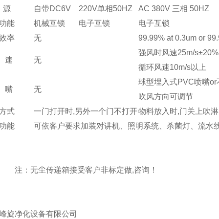
 源
自带DC6V
220V单相50HZ
AC 380V 三相 50HZ
功能
机械互锁
电子互锁
电子互锁
效率
无
99.99% at 0.3um or 99
强风时风速25m/s±20
 速
无
循环风速10m/s以上
球型埋入式PVC喷嘴o
 嘴
无
吹风方向可调节
方式
一门打开时,另外一个门不打开
物料放入时,门关上吹淋
功能
可依客户要求加装对讲机、照明系统、杀菌灯、流水
：无尘传递箱接受客户非标定做,咨询！
峰旋净化设备有限公司