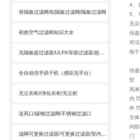
4、
有隔板过滤网/铝隔板过滤网/隔板过滤网
5、
无尘
初效空气过滤棉知识大全
传递
对洁
电子
无隔板超过滤器/ULPA等级过滤器/超空气过滤器
传递
全自动洗手烘干机（感应洗手台）
型
风淋
无尘衣柜//净化衣柜/无尘柜
内 尺
外 尺
送风口/碳钢过滤网/不锈钢过滤口
主体
内部
滤网可更换过滤器/可更换过滤器/室内过滤器
门