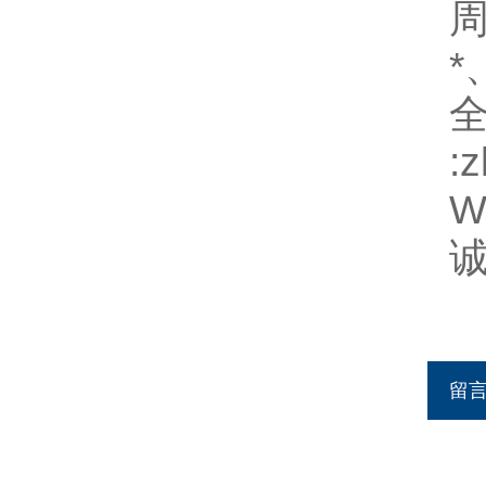
周
*
全
:
We
诚
h
留