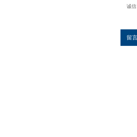
诚信：h
http
留