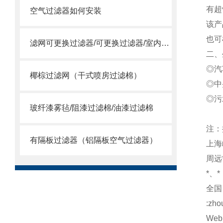
有超
空气过滤器如何安装
该产
也可
滤网可更换过滤器/可更换过滤器/室内过滤器
二、
◎汽
椰棕过滤网（干式喷房过滤棉）
◎中
◎污
玻纤漆雾毡/阻漆过滤棉/油漆过滤棉
注：
有隔板过滤器（铝隔板空气过滤器）
上海
周远*
*、*
全国：
:zho
Web: