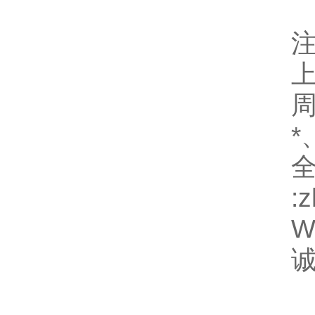
周
*
全
:
We
诚
h