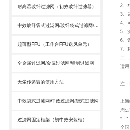
2、
耐高温玻纤过滤网（初效玻纤过滤器）
3、
4、
中效玻纤袋式过滤网/玻纤袋式过滤网/高温袋式过滤网
5、
6、
超薄型FFU（工作台FFU送风单元）
7、
二、
全金属过滤网/金属过滤网/铝制过滤网
适用
无尘传递窗的使用方法
注：
中效袋式过滤网/中效过滤网/袋式过滤网
上海
周远*
*、*
过滤网固定框架（初中效安装框）
全国：