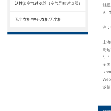
活性炭空气过滤器（空气异味过滤器）
触摸
9、
无尘衣柜//净化衣柜/无尘柜
注：
上海
周远*
*、*
全国：
:zh
Web:
诚信：h
http