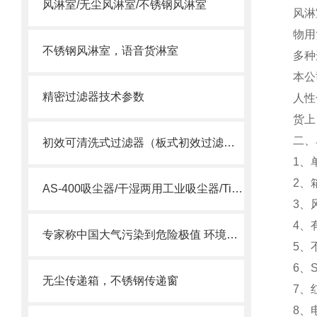
风淋室/无尘风淋室/不锈钢风淋室
风淋
物用
不锈钢风淋室，语音货淋室
多种
本公
精密过滤器技术参数
人性
货上
二、
初效可清洗式过滤器（板式初效过滤网）
1、
2、
AS-400吸尘器/干湿两用工业吸尘器/Tiger Vac AS-400
3、风
4、
专家称中国大气污染到危险极值 环境治理刻不容缓
5、
6、
无尘传递箱，不锈钢传递窗
7、
8、