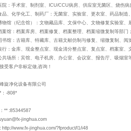
医院：手术室、制剂室、ICU/CCU病房、供应室无菌区、烧伤
食品、化学化工、制药厂：无菌室、实验室、更衣室、药品制造
博物馆（纪念馆）：文物藏品库、文保中心、文物修复实验室、
档案馆：档案库房、档案修复、档案整理、档案缩微复制等部门
图书馆：古籍库、特藏库、古籍文献仿制与修复、缩微复制、阅
银行：金库、现金整点室、现金清分整点室、复点室、档案室、
公共场所：宾馆、电子机房、办公室、会议室、报告厅、吸烟室
接受客户非标定做,咨询！
峰旋净化设备有限公司
：-808*
** :85344587
ouyuan@fx-jinghua.com
 http://www.fx-jinghua.com/?fproduct/l1/i48