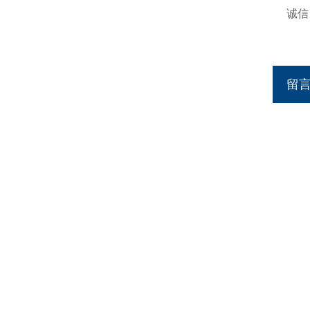
诚信：h
http
留