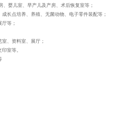
病房、婴儿室、早产儿及产房、术后恢复室等；
、成长点培养、养殖、无菌动物、电子零件装配等；
展厅等；
；
览室、资料室、展厅；
文印室等。
等