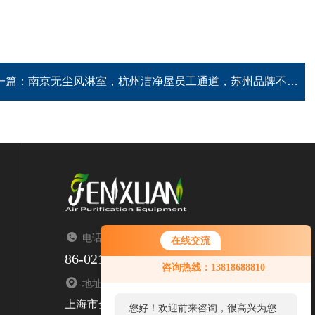
一篇：
南京无尘风淋室，杭州洁净屋员工通道，苏州品牌不锈钢风淋室
电话：TEL
在线交流
86-021-67676323
咨询热线：13818688810
地址：ADDRESS
上海市金山区亭枫公路2299号1栋
您好！欢迎前来咨询，很高兴为您