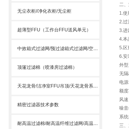
二、
无尘衣柜//净化衣柜/无尘柜
1.
2.
超薄型FFU（工作台FFU送风单元）
3.
4.
5.
中效箱式过滤网/预过滤箱式过滤网/空调箱中效过滤网
6.
外型
顶篷过滤棉（喷漆房过滤棉）
无隔
电源:
天花龙骨/洁净室FFU吊顶/天花龙骨系统/ffu龙骨
额度
风速：
精密过滤器技术参数
噪音
系统
耐高温过滤棉/耐高温纤维过滤网/高温合成纤维滤棉
三、