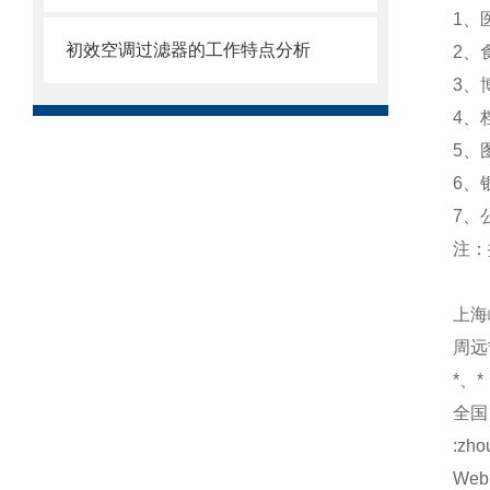
1、
初效空调过滤器的工作特点分析
2、
3、
4、
5、
6、
7、
注：
上海
周远*
*、*
全国：
:zh
Web: