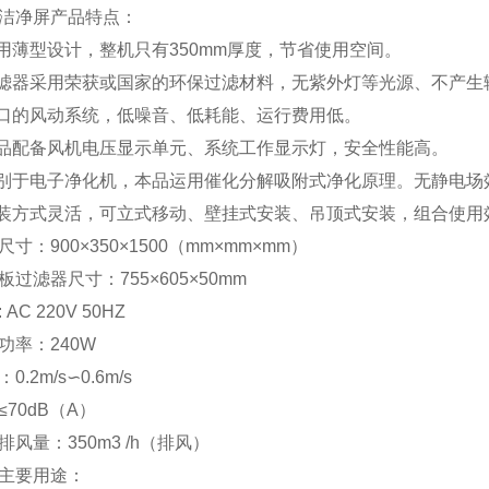
洁净屏产品特点：
使用薄型设计，整机只有350mm厚度，节省使用空间。
过滤器采用荣获或国家的环保过滤材料，无紫外灯等光源、不产
进口的风动系统，低噪音、低耗能、运行费用低。
本品配备风机电压显示单元、系统工作显示灯，安全性能高。
区别于电子净化机，本品运用催化分解吸附式净化原理。无静电
安装方式灵活，可立式移动、壁挂式安装、吊顶式安装，组合使用
尺寸：900×350×1500（mm×mm×mm）
板过滤器尺寸：755×605×50mm
 AC 220V 50HZ
功率：240W
0.2m/s∽0.6m/s
≤70dB（A）
排风量：350m3 /h（排风）
主要用途：