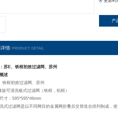
更新时
可作可拆
产
品详情
/ PRODUCT DETAIL
：苏E、铁框初效过滤网、苏州
概述
、铁框初效过滤网、苏州
/峰旋可清洗板式过滤网（铁框，铝框）
寸：595*595*46mm
洗式过滤网是以不同网目的金属网折叠后交替迭合排列制成，使