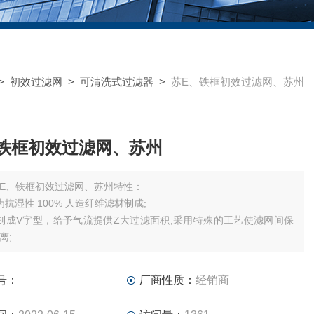
>
初效过滤网
>
可清洗式过滤器
>
苏E、铁框初效过滤网、苏州
铁框初效过滤网、苏州
E、铁框初效过滤网、苏州特性：
为抗湿性 100% 人造纤维滤材制成;
制成V字型，给予气流提供Z大过滤面积,采用特殊的工艺使滤网间保
离;
可依需求做成镀锌铁框或铝框;
可清洗，反复使用，节约成本;
号：
厂商性质：
经销商
为缠绕式，过滤面积加大，容尘量较高，使用寿命较长;
为铁或铝合金外框，内骨架为钢铁焊接结构，外型美观，结构稳固，