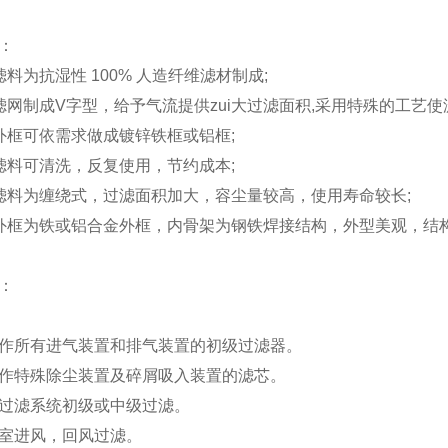
性：
滤料为抗湿性 100% 人造纤维滤材制成;
滤网制成V字型，给予气流提供zui大过滤面积,采用特殊的工艺使
外框可依需求做成镀锌铁框或铝框;
滤料可清洗，反复使用，节约成本;
滤料为缠绕式，过滤面积加大，容尘量较高，使用寿命较长;
外框为铁或铝合金外框，内骨架为钢铁焊接结构，外型美观，结
：
作所有进气装置和排气装置的初级过滤器。
作特殊除尘装置及碎屑吸入装置的滤芯。
过滤系统初级或中级过滤。
室进风，回风过滤。