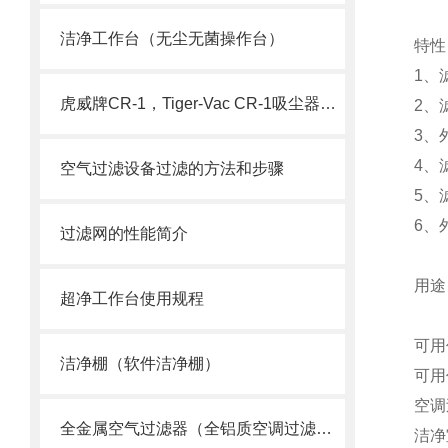
洁净工作台（无尘无菌操作台）
特
1、
虎威牌CR-1，Tiger-Vac CR-1吸尘器（含HEPA）
2、
3、
4、
空气过滤设备过滤的方法和步骤
5、
6、
过滤网的性能简介
用途
超净工作台使用规程
可用
洁净棚（软件洁净棚）
可用
空调
全金属空气过滤器（全铝质空调过滤网）
洁净