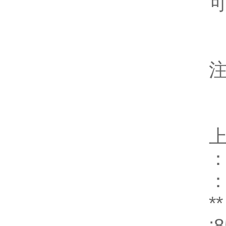
：
：
*
: