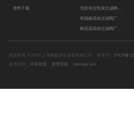
资料下载
无纺布活性炭过滤网-过滤机
有隔板高效过滤网厂家 高效过滤器
耐高温高效过滤网厂家 高效过滤器
版权所有 © 2026 上海峰旋净化设备有限公司 备案号：
沪ICP备12
技术支持：
环保在线
管理登陆
sitemap.xml