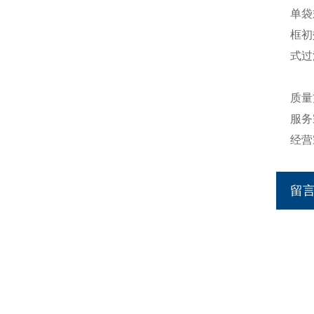
单袋
框初
式过
质量
服务
经营
留