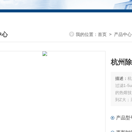
中心
我的位置：
首页
>
产品中心
DUCTS CENTER
杭州除
描述：
杭
过滤1-
的热熔技
到Z大；
或弯曲变
面大，容
产品型