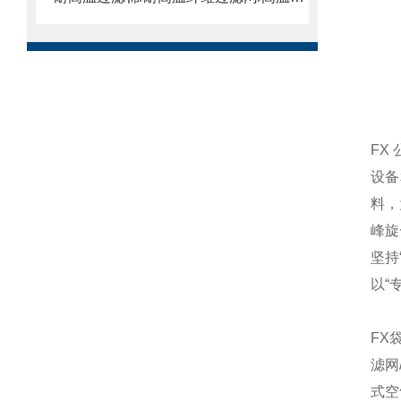
FX
设备
料，
峰旋
坚持
以“
FX
滤网
式空