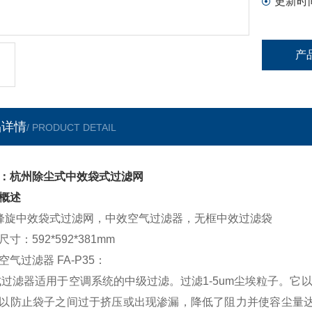
更新时
产
品详情
/ PRODUCT DETAIL
：杭州除尘式中效袋式过滤网
概述
/峰旋中效袋式过滤网，中效空气过滤器，无框中效过滤袋
寸：592*592*381mm
空气过滤器 FA-P35：
过滤器适用于空调系统的中级过滤。过滤1-5um尘埃粒子。它
以防止袋子之间过于挤压或出现渗漏，降低了阻力并使容尘量达