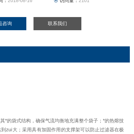
间：
2018-08-16
访问量：
2101
品咨询
联系我们
以其*的袋式结构，确保气流均衡地充满整个袋子；*的热熔技
到zui大；采用具有加固作用的支撑架可以防止过滤器在极