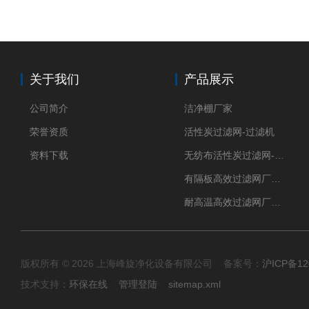
关于我们
产品展示
公司简介
洁净棚厂家
荣誉资质
活性炭过滤网-过滤机
资料下载
无纺布活性炭过滤网-过滤机
有隔板高效过滤网厂家 高效过滤器
耐高温高效过滤网厂家 高效过滤器
版权所有 © 2026 上海峰旋净化设备有限公司 备案号：
沪ICP备12
技术支持：
环保在线
管理登陆
sitemap.xml