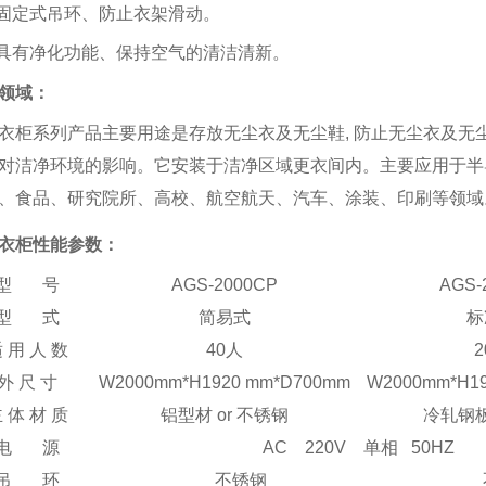
 固定式吊环、防止衣架滑动。
 具有净化功能、保持空气的清洁清新。
领域：
衣柜系列产品主要用途是存放无尘衣及无尘鞋
,
防止无尘衣及无
对洁净环境的影响。它安装于洁净区域更衣间内。主要应用于半
、食品、研究院所、高校、航空航天、汽车、涂装、印刷等领域
衣柜性能参数：
型
号
AGS-2000CP
AGS-
型
式
简易式
标
 用 人 数
40
人
2
外
尺
寸
W2000mm*H1920 mm*D700mm
W2000mm*H1
 体 材 质
铝型材
or
不锈钢
冷轧钢
电
源
AC 220V
单相
50HZ
吊
环
不锈钢