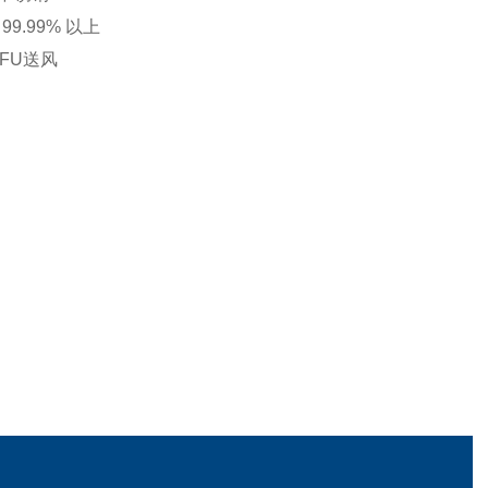
m 99.99%
以上
FU
送风