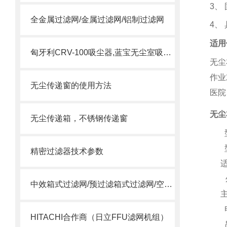
3
、
全金属过滤网/金属过滤网/铝制过滤网
4
、
适用
匈牙利CRV-100吸尘器,蓝宝无尘室吸尘器
无尘
作业
无尘传递窗的使用方法
医院
无尘
无尘传递箱，不锈钢传递窗
精密过滤器技术参数
适
中效箱式过滤网/预过滤箱式过滤网/空调箱中效过滤网
主
HITACHI合作商（日立FFU滤网机组）