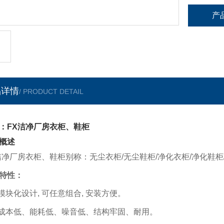
产
品详情
/ PRODUCT DETAIL
：FX洁净厂房衣柜、鞋柜
概述
洁净厂房衣柜、鞋柜别称：无尘衣柜/无尘鞋柜/净化衣柜/净化鞋柜
特性：
 模块化设计
,
可任意组合
,
安装方便。
 成本低、能耗低、噪音低、结构牢固、耐用。