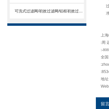
过
可洗式过滤网/初效过滤网/铝框初效过滤网
净
注
上海
:
周
:-808
全国
:
zho
:853
地址
Web
留