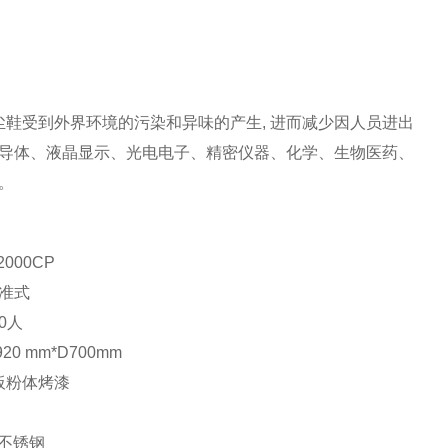
尘鞋受到外界环境的污染和异味的产生
,
进而减少因人员进出
导体、液晶显示、光电电子、精密仪器、化学、生物医药、
。
2000CP
准式
0
人
920 mm*D700mm
板粉体烤漆
不锈钢