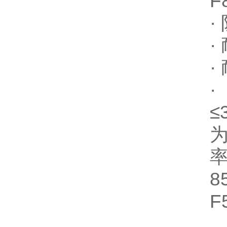
F
·
·
·
≤
率
F