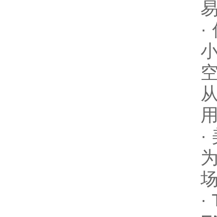
·
·
场
·