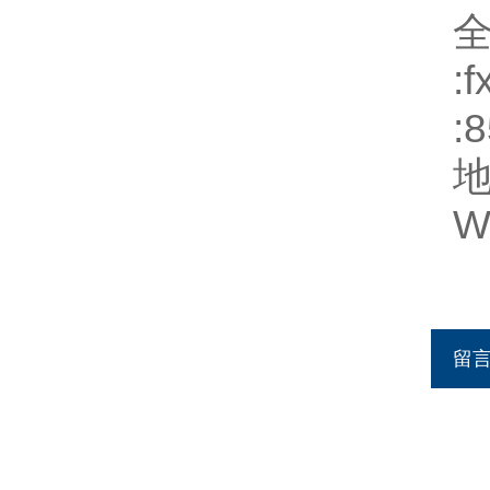
:
:
地
W
留