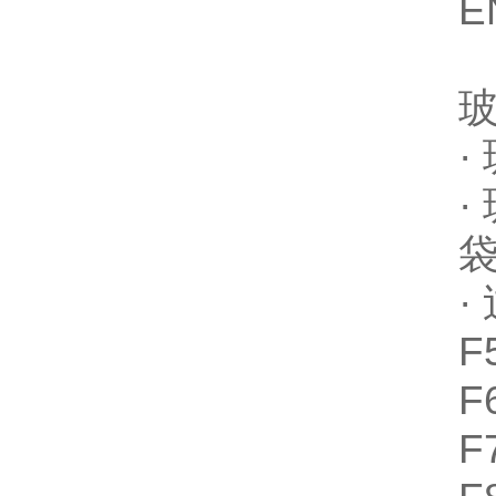
E
·
·
·
F
F
F