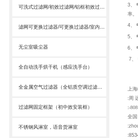
3
、
可洗式过滤网/初效过滤网/铝框初效过滤网
率。
4
、
滤网可更换过滤器/可更换过滤器/室内过滤器
5
、
无尘室吸尘器
6
、
7
、
全自动洗手烘干机（感应洗手台）
全金属空气过滤器（全铝质空调过滤网）
上海
:
周
过滤网固定框架（初中效安装框）
:-808
全国
:
zho
不锈钢风淋室，语音货淋室
:853