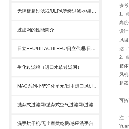
参考
无隔板超过滤器/ULPA等级过滤器/超空气过滤器
1、
高度
过滤网的性能简介
设计
风阻
日立FFU/HITACHI FFU/日立代理/日立15SSQS
达，
2、
箱体
生化过滤棉（进口水族过滤网）
风机
超载
MAC系列小型净化单元/日本进口风机单元/MAC风机
可搭
抛弃式过滤网/抛弃式空气过滤网/过滤送风口/一体式过滤箱
注：
洗手烘干机/无尘室烘乾機/感应洗手台
Yua