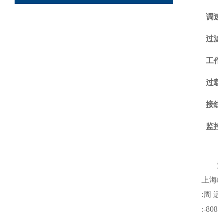
调
过
工
过
接
监
注
上海
:
周
:-808