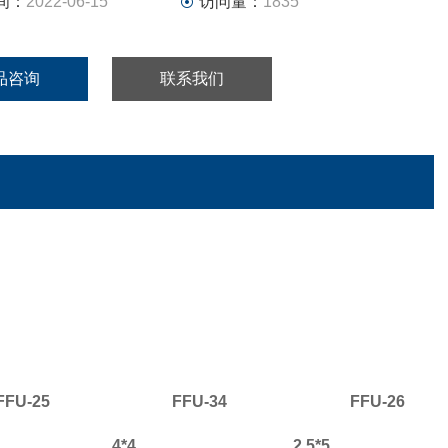
间：
2022-06-15
访问量：
1835
殊入风道设计,风阻低,气流顺畅。
部顺风导流结构设计,风压扩散均匀、出风面风速平均稳定。
计风量大,容尘
品咨询
联系我们
F
FU-25
F
FU-34
F
FU-26
4*4
2.5*5