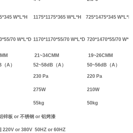
5*345 W*L*H
1175*1175*365 W*L*H
725*1475*345 W*L*H
0*55/70 W*L*D
11
70*1170*55/70 W*L*D
72
0*1470*55/70 W*L
CMM
21~34CMM
19~26CMM
dB（A）
52~58dB（A）
50~56dB（A）
230 Pa
220 Pa
275W
210W
55kg
50kg
铝锌板
or
不锈钢
or
铝烤漆
相
220V or 380V 50HZ or 60HZ