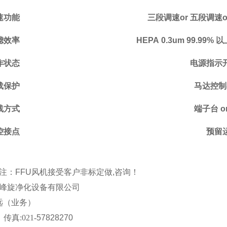
速功能
三段调速
or
五段调速
滤效率
HEPA 0.3um 99.99%
以
作状态
电源指示
载保护
马达控制
线方式
端子台
o
控接点
预留
：
FFU
风机
接受客户非标定做
,
咨询！
峰旋
净化
设备有限公司
远
（业务）
传真
:021-
57828270