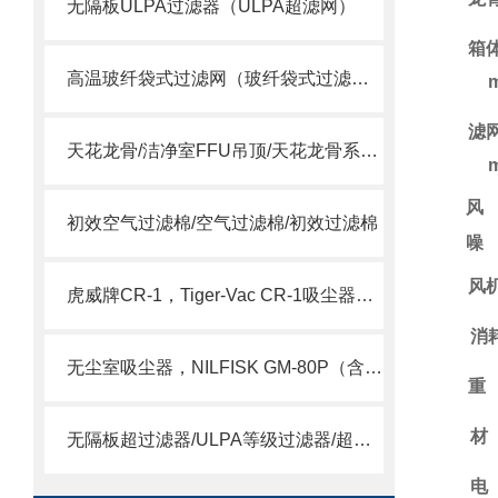
无隔板ULPA过滤器（ULPA超滤网）
箱
高温玻纤袋式过滤网（玻纤袋式过滤器）
滤
天花龙骨/洁净室FFU吊顶/天花龙骨系统/ffu龙骨
风
初效空气过滤棉/空气过滤棉/初效过滤棉
噪
风
虎威牌CR-1，Tiger-Vac CR-1吸尘器（含HEPA）
消
无尘室吸尘器，NILFISK GM-80P（含HEPA）
重
材
无隔板超过滤器/ULPA等级过滤器/超空气过滤器
电