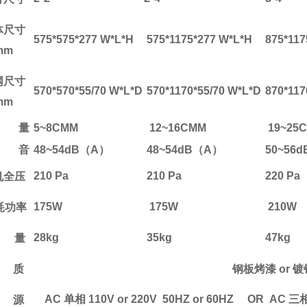
体尺寸
575*575*277 W*L*H
575*1175*277 W*L*H
875*117
mm
网
尺寸
570*570*55/70 W*L*D
570*1170*55/70 W*L*D
8
70*117
mm
量
5~8CMM
12~16CMM
19~25
音
48~54dB（A）
48~54dB（A）
50~56
210 Pa
210 Pa
220 Pa
机全压
175W
175W
210W
耗功率
28kg
35kg
47kg
量
质
钢板烤漆
or
镀
AC
单相
110V or 220V 50HZ or 60HZ OR AC
三
源