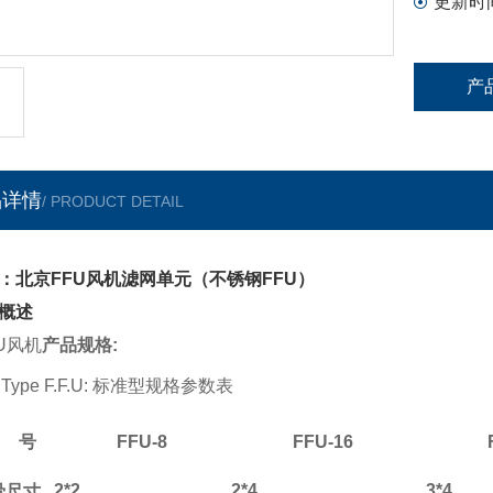
更新时
3、 特
4、 内
5、 设
产
品详情
/ PRODUCT DETAIL
：北京FFU风机滤网单元（不锈钢FFU）
概述
U
风机
产品规格
:
ype F.F.U:
标准型规格参数表
号
F
FU-8
F
FU-16
2*2
2*4
3*4
骨尺寸