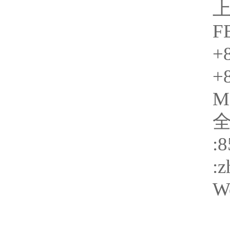
F
+
+
M
:
:
We