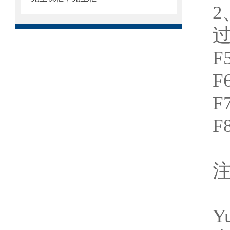
2
F
F
F
F
Y