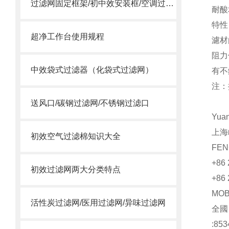
过滤网固定框架/初中效安装框/空调过滤网安装框
耐酸
特性
超净工作台使用规程
濾材
阻力
中效袋式过滤器（化袋式过滤网）
有不
注：
送风口/碳钢过滤网/不锈钢过滤口
Yua
上海
初效空气过滤棉知识大全
FEN
+86 
初效过滤网两大分类特点
+86 
MO
活性炭过滤网/医用过滤网/异味过滤网
全國
:853