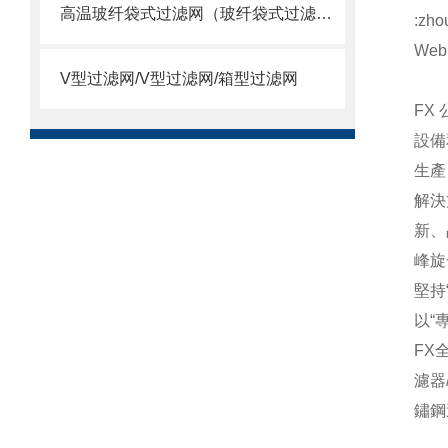
高温玻纤袋式过滤网（玻纤袋式过滤器）
:zho
Web:
V型过滤网/V型过滤网/箱型过滤网
FX
設備
生產
解決
新、
峰旋
堅持
以“
FX
濾器
鏽鋼