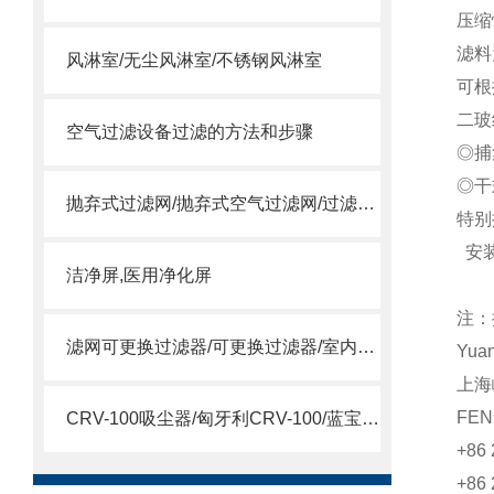
压缩
滤料
风淋室/无尘风淋室/不锈钢风淋室
可根
二玻
空气过滤设备过滤的方法和步骤
◎捕
◎干
抛弃式过滤网/抛弃式空气过滤网/过滤送风口/一体式过滤箱
特别
安装
洁净屏,医用净化屏
注：
滤网可更换过滤器/可更换过滤器/室内过滤器
Yua
上海
FEN
CRV-100吸尘器/匈牙利CRV-100/蓝宝CRV-100吸尘器
+86 
+86 