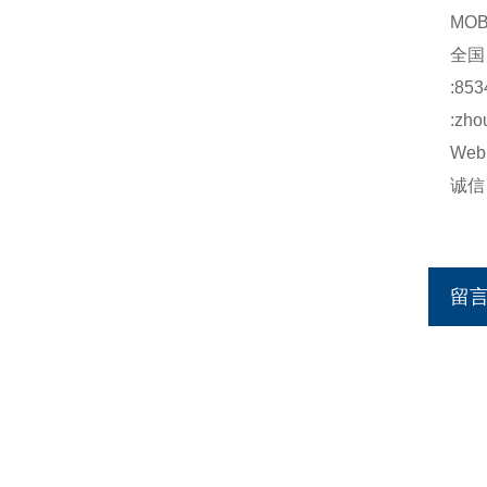
MO
全
:853
:zho
Web:
诚信：h
http
留