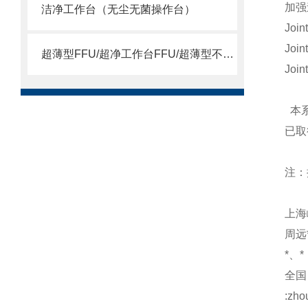
加强
洁净工作台（无尘无菌操作台）
Jo
Jo
超薄型FFU/超净工作台FFU/超薄型不锈钢FFU
Jo
本系
已取
注：
上海
周远*
*、*
全国：
:zho