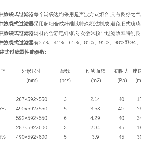
中效
袋式过滤器
每个滤袋边均采用超声波方式熔合
,
具有良好之气
中效
袋式过滤器
采用超细合成纤维以特殊织法制成,避免旧式玻
中效
袋式过滤器
滤材内含
静电纤维
,对次微米粉尘过滤效率特别良
中效
袋式过滤器
有35%、45%、65%、85%、95%、98%即G4
袋式过滤器
性能参数:
效率
外形尺寸
袋数
过滤面积
初阻力
建
(mm)
(pcs)
(m
2
)
(Pa)
(m
287×592×550
3
2.14
40
1
5%
490×592×550
5
3.58
40
2
592×592×550
6
4.29
40
3
287×592×600
3
2.34
45
1
5%
490×592×600
5
3.9
45
3