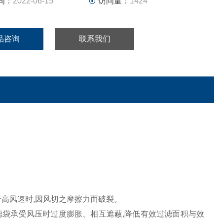
间：
2022-06-15
访问量：
1424
品咨询
联系我们
于高风速时
,
因风切之摩擦力而破裂。
滤袋承受风压时过度膨胀、相互遮蔽
,
降低有效过滤面积与效