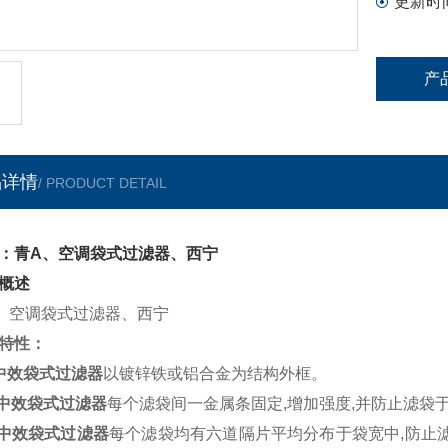
更新时
产
品详情
/ PRODUCT DETAIL
：青A、空调袋式过滤器、西宁
概述
、空调袋式过滤器、西宁
特性：
中效
袋式过滤器
以镀锌铁或铝合金为结构外框。
中效
袋式过滤器
每个滤袋间一金属条固定
,
增加强度
,
并防止滤袋
中效
袋式过滤器
每个
滤袋
均有六道隔片平均分布于袋宽中
,
防止