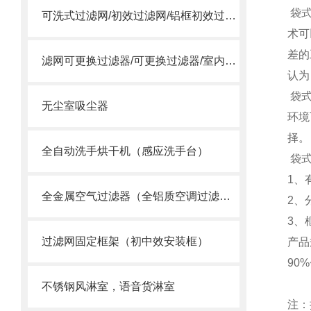
袋式
可洗式过滤网/初效过滤网/铝框初效过滤网
术可
差的
滤网可更换过滤器/可更换过滤器/室内过滤器
认为
袋式
无尘室吸尘器
环境
择
全自动洗手烘干机（感应洗手台）
袋式
1、
全金属空气过滤器（全铝质空调过滤网）
2、
3、
过滤网固定框架（初中效安装框）
产品
90
不锈钢风淋室，语音货淋室
注：