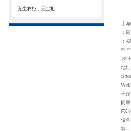
无尘衣柜，无尘柜
上海
：周
：-8
**
**
:853
地址
:zho
Web
环保
阿里
FX
设备
料，