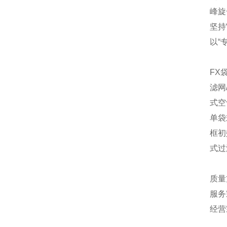
峰旋
坚持
以“
FX
滤网
式空
单袋
框初
式过
质量
服务
经营