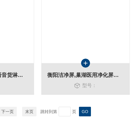
思茅风淋室,嘉峪关语音货淋室特征
衡阳洁净屏,巢湖医用净化屏服务
：
型号：
下一页
末页
跳转到第
页