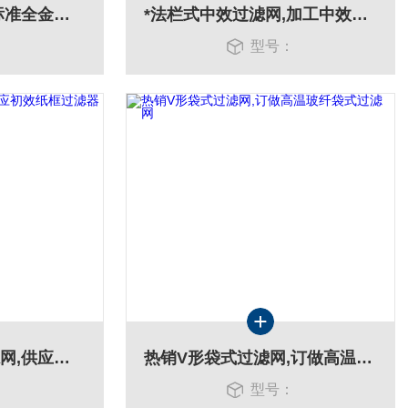
供应铝波浪过滤器,标准全金属空气过滤器
*法栏式中效过滤网,加工中效箱式过滤网
：
型号：
生产折叠式纸框过滤网,供应初效纸框过滤器
热销V形袋式过滤网,订做高温玻纤袋式过滤网
：
型号：