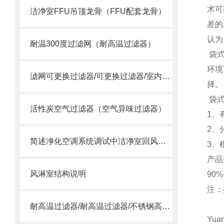
术可
洁净室FFU吊顶龙骨（FFU配套龙骨）
差的
认为
耐温300度过滤网（耐高温过滤器）
袋式
环境
滤网可更换过滤器/可更换过滤器/室内过滤器
择。
袋式
活性炭空气过滤器（空气异味过滤器）
1、
2、
简述净化空调系统调试中洁净室回风口变为送风口的问题
3、
产品
风淋室结构说明
90
注：
耐高温过滤器/耐高温过滤器/不锈钢高温过滤器
Yua