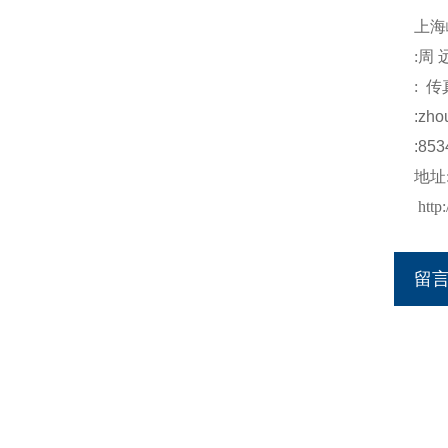
上海
:
周
:
传
:
zho
:853
地址
http
留