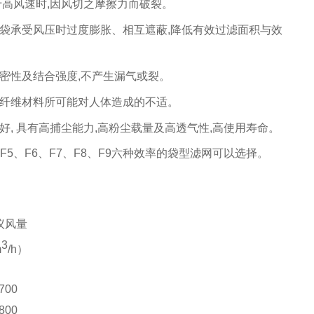
于高风速时
,
因风切之摩擦力而破裂。
袋承受风压时过度膨胀、相互遮蔽
,
降低有效过滤面积与效
密性及结合强度
,
不产生漏气或裂。
纤维材料所可能对人体造成的不适。
好
,
具有高捕尘能力
,
高粉尘载量及高透气性
,
高使用寿命。
F5
、
F6
、
F7
、
F8
、
F9
六种效率的
袋型滤
网
可以选择。
议风量
3
m
/h）
700
800