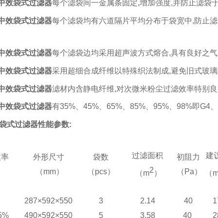
中效
袋式过滤器
每个滤袋间一金属条固定
,
增加强度
,
并防止滤袋
中效
袋式过滤器
每个
滤袋
均有六道隔片平均分布于袋宽中
,
防止滤
中效
袋式过滤器
每个滤袋边均采用超声波方式熔合
,
具有良好之气
中效
袋式过滤器
采用超细合成纤维以特殊织法制成
,
避免旧式玻璃
中效
袋式过滤器
滤材内含
静电纤维
,
对次微米粉尘过滤效率特别良
中效
袋式过滤器
有
35%
、
45%
、
65%
、
85%
、
95%
、
98%
即
G4
、
袋式过滤器
性能参数
:
过滤面积
建
效率
外形尺寸
袋数
初阻力
2
（mm）
（pcs）
（Pa）
（m
）
（
287×592×550
3
2.14
40
1
5%
490×592×550
5
3.58
40
2