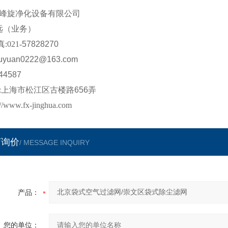
峰旋
净化设备有限公司
远
（业务）
真
:021-
57828270
uyuan0222
@
163
.com
44587
:
上海市松江区
古楼路
656
弄
://www.fx-jinghua.com
言询价
/ MESSAGE INQUIRY
产品：
您的单位：